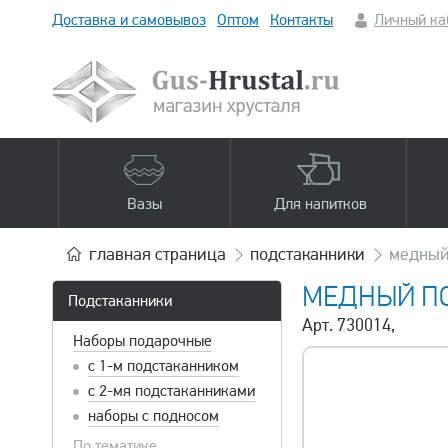
Доставка и самовывоз
Оптом
Контакты
Личный ка
Вазы
Для напитков
главная
страница
подстаканники
медный 
МЕДНЫЙ ПО
Подстаканники
Арт. 730014,
Наборы подарочные
с 1-м подстаканником
с 2-мя подстаканниками
наборы с подносом
По тематике