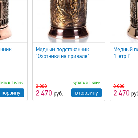
просмотр
быстрый просмотр
анник
Медный подстаканник
Медный п
"Охотники на привале"
"Петр I"
пить в 1 клик
купить в 1 клик
3 080
3 080
2 470
2 470
в корзину
в корзину
руб.
ру