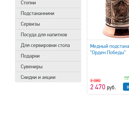
Стопки
Подстаканники
Сервизы
Посуда для напитков
быстрый просмотр
быстрый 
Для сервировки стола
Медный подстак
"Орден Победы"
Подарки
Сувениры
Скидки и акции
ку
3 080
2 470
руб.