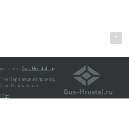
магазин «
Gus-Hrustal.ru
»
, 1-й Варшавский проезд,
. 3, м. Варшавская
lBot
540-48-06
334-14-06