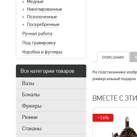
Медные
Никелированные
Позолоченные
Посеребренные
Ручная работа
Под гравировку
Коробки и футляры
описание
Все категории товаров
На подстаканнике изобр
универсальный подарок 
Вазы
Бокалы
ВМЕСТЕ С ЭТ
Фужеры
Рюмки
−16%
Стаканы