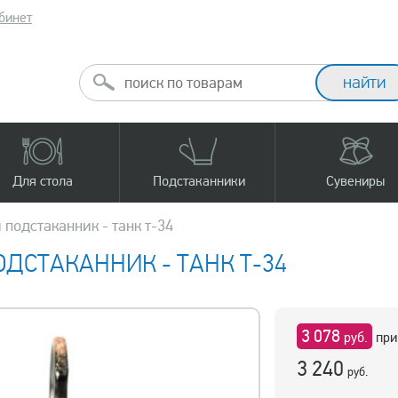
бинет
Для стола
Подстаканники
Сувениры
подстаканник - танк т-34
ДСТАКАННИК - ТАНК Т-34
3 078
руб.
при
3 240
руб.