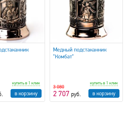
быстрый просмотр
одстаканник
Медный подстаканник
"Комбат"
купить в 1 клик
купить в 1 клик
3 080
2 707
в корзину
в корзину
б.
руб.