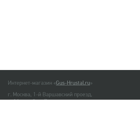
Интернет-магазин «
Gus-Hrustal.ru
»
г. Москва, 1-й Варшавский проезд,
д. 1А, стр. 3, м. Варшавская
HrustalBot
8 (495) 540-48-06
8 (812) 334-14-06