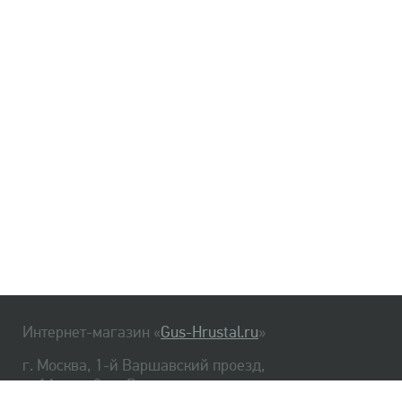
Интернет-магазин «
Gus-Hrustal.ru
»
г. Москва, 1-й Варшавский проезд,
д. 1А, стр. 3, м. Варшавская