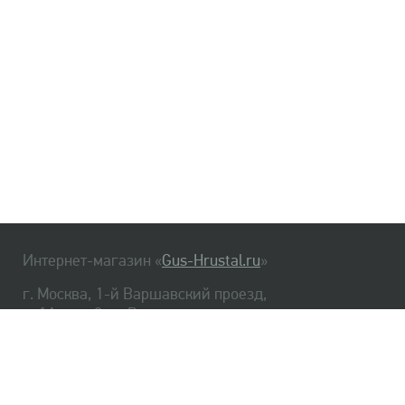
Интернет-магазин «
Gus-Hrustal.ru
»
г. Москва, 1-й Варшавский проезд,
д. 1А, стр. 3, м. Варшавская
HrustalBot
8 (495) 540-48-06