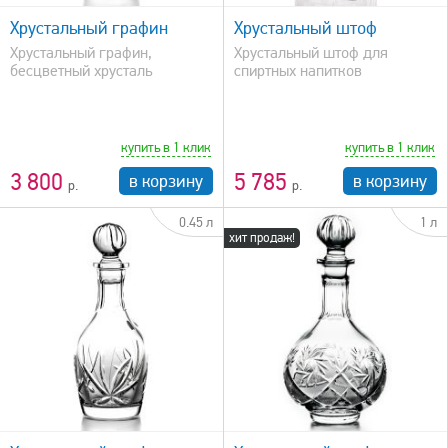
Хрустальный графин
Хрустальный штоф
Хрустальный графин,
Хрустальный штоф для
бесцветный хрусталь
спиртных напитков
купить в 1 клик
купить в 1 клик
3 800
5 785
в корзину
в корзину
0.45 л
1 л
хит продаж!
быстрый просмотр