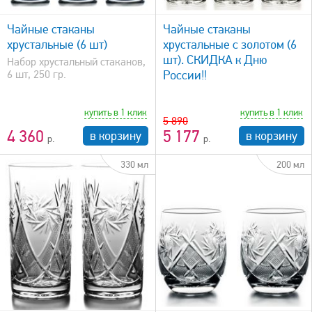
быстрый просмотр
Чайные стаканы
Чайные стаканы
хрустальные (6 шт)
хрустальные с золотом (6
шт). СКИДКА к Дню
Набор хрустальный стаканов,
6 шт, 250 гр.
России!!
купить в 1 клик
купить в 1 клик
5 890
4 360
5 177
в корзину
в корзину
330 мл
200 мл
быстрый просмотр