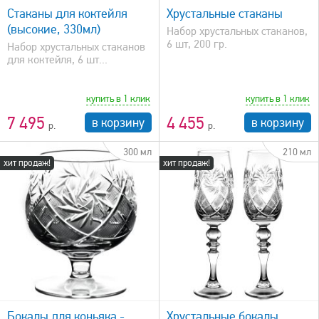
Стаканы для коктейля
Хрустальные стаканы
(высокие, 330мл)
Набор хрустальных стаканов,
6 шт, 200 гр.
Набор хрустальных стаканов
для коктейля, 6 шт...
купить в 1 клик
купить в 1 клик
7 495
4 455
в корзину
в корзину
300 мл
210 мл
хит продаж!
хит продаж!
быстрый просмотр
Бокалы для коньяка -
Хрустальные бокалы