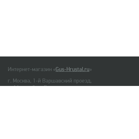
Интернет-магазин «
Gus-Hrustal.ru
»
г. Москва, 1-й Варшавский проезд,
д. 1А, стр. 3, м. Варшавская
HrustalBot
8 (495) 540-48-06
8 (812) 334-14-06
Главная
Хрусталь