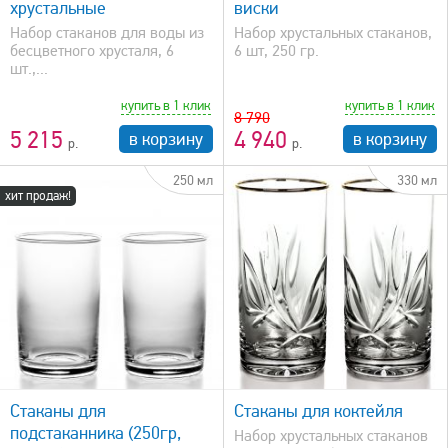
хрустальные
виски
Набор стаканов для воды из
Набор хрустальных стаканов,
бесцветного хрусталя, 6
6 шт, 250 гр.
шт.,...
купить в 1 клик
купить в 1 клик
8 790
5 215
4 940
в корзину
в корзину
250 мл
330 мл
хит продаж!
быстрый просмотр
Стаканы для
Стаканы для коктейля
подстаканника (250гр,
Набор хрустальных стаканов