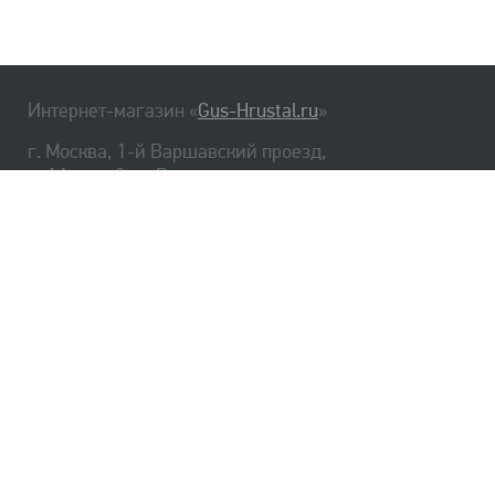
Интернет-магазин «
Gus-Hrustal.ru
»
г. Москва, 1-й Варшавский проезд,
д. 1А, стр. 3, м. Варшавская
HrustalBot
8 (495) 540-48-06
8 (812) 334-14-06
Главная
Хрусталь
Как заказать
Доставка
Самовывоз
О нас
Оплата
Возврат
Сертификаты
Публичная оферта