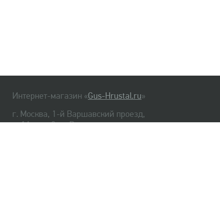
Интернет-магазин «
Gus-Hrustal.ru
»
г. Москва, 1-й Варшавский проезд,
д. 1А, стр. 3, м. Варшавская
HrustalBot
8 (495) 540-48-06
8 (812) 334-14-06
Главная
Хрусталь
Как заказать
Доставка