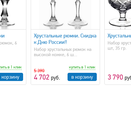
просмотр
быстрый просмотр
ки
Хрустальные рюмки. Скидка
Хрустальн
к Дню России!!
рюмок, 6
Набор хрус
шт, 35 гр.
Набор хрустальных рюмок на
высокой ножке, 6 ш...
пить в 1 клик
купить в 1 клик
5 390
4 702
3 790
в корзину
в корзину
руб.
ру