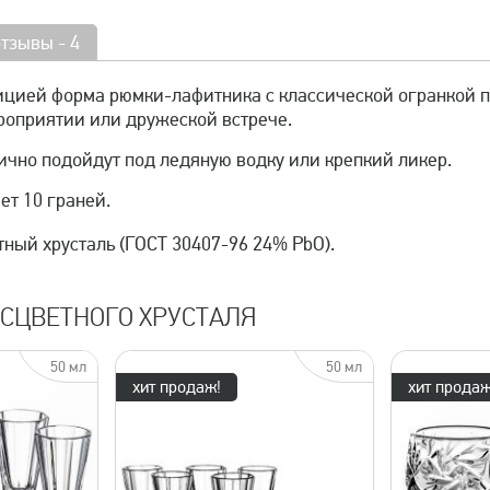
отзывы - 4
цией форма рюмки-лафитника с классической огранкой пр
роприятии или дружеской встрече.
ично подойдут под ледяную водку или крепкий ликер.
т 10 граней.
ный хрусталь (ГОСТ 30407-96 24% PbO).
СЦВЕТНОГО ХРУСТАЛЯ
50 мл
50 мл
хит продаж!
хит продаж