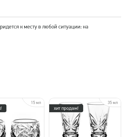
идется к месту в любой ситуации: на
15 мл
35 мл
!
хит продаж!