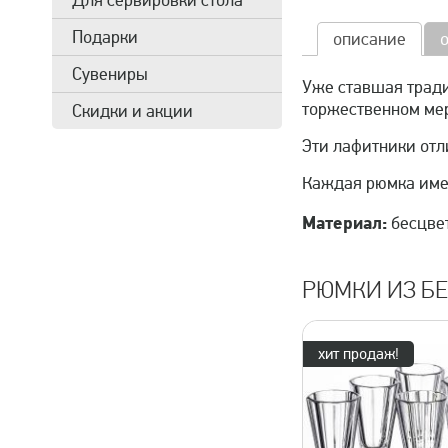
Для сервировки стола
Подарки
описание
Сувениры
Уже ставшая тради
торжественном ме
Скидки и акции
Эти лафитники отл
Каждая рюмка имее
Материал:
бесцвет
РЮМКИ ИЗ БЕ
хит продаж!