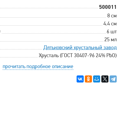
500011
8 см
4.4 см
е
6 шт
25 мл
Дятьковский хрустальный завод
Хрусталь (ГОСТ 30407-96 24% PbO)
прочитать подробное описание