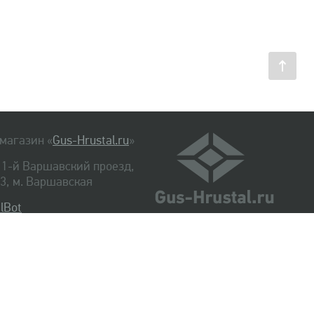
магазин «
Gus-Hrustal.ru
»
, 1-й Варшавский проезд,
. 3, м. Варшавская
lBot
540-48-06
334-14-06