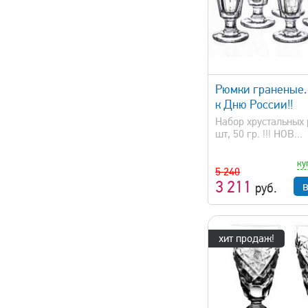
быстрый просмотр
быстрый 
Рюмки граненые
к Дню России!!
Набор хрустальных 
шт, 50 гр. !!! НОВ...
ку
5 240
3 211
руб.
хит продаж!