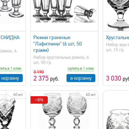
просмотр
быстрый просмотр
. СКИДКА
Рюмки граненые
Хрустальн
"Лафитники" (6 шт, 50
Набор хрус
грамм)
шт, 15 гр.
рюмок, 6
Набор хрустальных рюмок, 6
шт, 50 гр.
пить в 1 клик
купить в 1 клик
3 190
2 375
3 030
в корзину
в корзину
руб.
ру
60 мл
60 мл
−8%