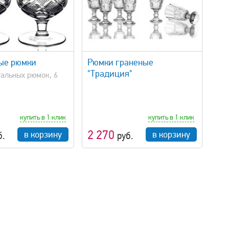
быстрый просмотр
ые рюмки
Рюмки граненые
"Традиция"
тальных рюмок, 6
купить в 1 клик
купить в 1 клик
2 270
в корзину
в корзину
б.
руб.