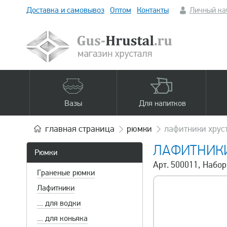
Доставка и самовывоз
Оптом
Контакты
Личный ка
Вазы
Для напитков
главная
страница
рюмки
лафитники хруст
ЛАФИТНИКИ 
Рюмки
Арт. 500011, Набор
Граненые рюмки
Лафитники
... для водки
... для коньяка