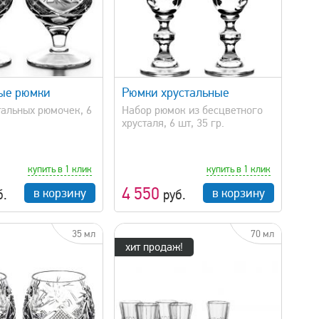
быстрый просмотр
ые рюмки
Рюмки хрустальные
тальных рюмочек, 6
Набор рюмок из бесцветного
хрусталя, 6 шт, 35 гр.
купить в 1 клик
купить в 1 клик
4 550
в корзину
в корзину
б.
руб.
35 мл
70 мл
хит продаж!