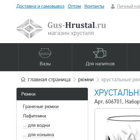
Доставка и самовывоз
Оптом
Контакты
Личный ка
Вазы
Для напитков
главная
страница
рюмки
хрустальные рю
ХРУСТАЛЬ
Рюмки
Арт. 606701, Набор
Граненые рюмки
Лафитники
... для водки
... для коньяка