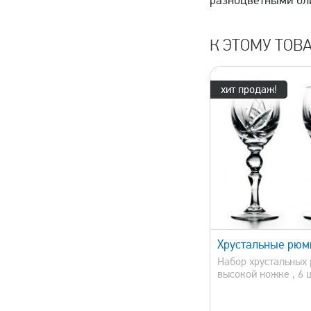
разноцветными бли
К ЭТОМУ ТОВ
хит продаж!
быстрый просмотр
быстрый 
Хрустальные рюм
Набор хрустальных
высокой ножке , 6 ш