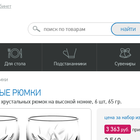
бинет
Для стола
Подстаканники
Сувениры
мки
НЫЕ РЮМКИ
 хрустальных рюмок на высокой ножке, 6 шт, 65 гр.
цена за набор и
3 363
руб.
при