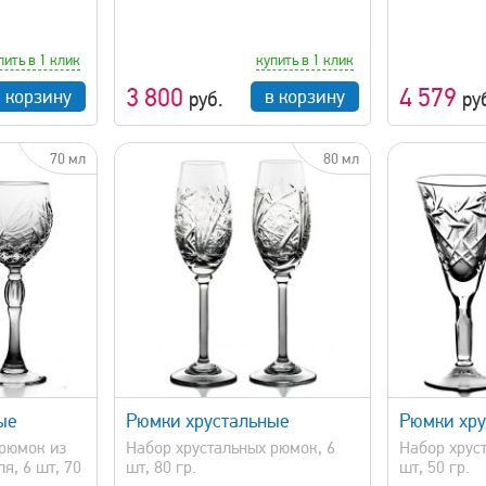
пить в 1 клик
купить в 1 клик
3 800
4 579
в корзину
в корзину
руб.
ру
70 мл
80 мл
просмотр
быстрый просмотр
ые
Рюмки хрустальные
Рюмки хру
 рюмок из
Набор хрустальных рюмок, 6
Набор хрус
я, 6 шт, 70
шт, 80 гр.
шт, 50 гр.