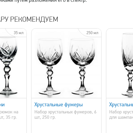
ками путем разложения его в спектр.
АРУ РЕКОМЕНДУЕМ
35 мл
250 мл
просмотр
быстрый просмотр
ки
Хрустальные фужеры
Хрустальн
 рюмок на
Набор хрустальных фужеров, 6
Набор хрус
т, 35 гр.
шт, 250 гр.
для шампанс