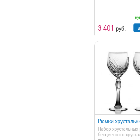
ку
3 401
руб.
быстрый просмотр
быстрый 
Рюмки хрустальн
Набор хрустальных
бесцветного хрустал