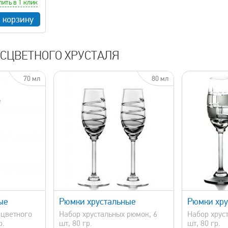
пить в 1 клик
в корзину
СЦВЕТНОГО ХРУСТАЛЯ
70 мл
80 мл
просмотр
быстрый просмотр
ые
Рюмки хрустальные
Рюмки хру
сцветного
Набор хрустальных рюмок, 6
Набор хрус
р.
шт, 80 гр.
шт, 80 гр.