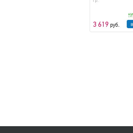
гр.
ку
3 619
руб.