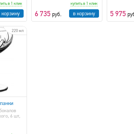
пить в 1 клик
купить в 1 клик
6 735
5 975
в корзину
в корзину
руб.
ру
220 мл
панки
 бокалов
ого, 6 шт,