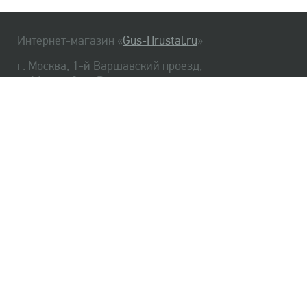
Интернет-магазин «
Gus-Hrustal.ru
»
г. Москва, 1-й Варшавский проезд,
д. 1А, стр. 3, м. Варшавская
HrustalBot
8 (495) 540-48-06
8 (812) 334-14-06
Главная
Хрусталь
Как заказать
Доставка
Самовывоз
О нас
Оплата
Возврат
Сертификаты
Публичная оферта
Оптом
Контакты