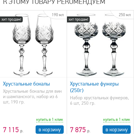
К ЭТОМУ ТОВАРУ РЕКОМЕНДУЕМ
190 мл
250 мл
хит продаж!
хит продаж!
быстрый просмотр
Хрустальные бокалы
Хрустальные фужеры
(250г)
Хрустальные бокалы для вин
и шампанского, набор из 6
Набор хрустальных фужеров,
шт, 190 гр.
6 шт, 250 гр.
купить в 1 клик
купить в 1 клик
7 115
7 875
в корзину
в корзину