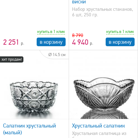
виски
Набор хрустальных стаканов,
6 шт, 250 гр.
купить в 1 клик
купить в 1 клик
8 790
2 251
4 940
в корзину
в корзину
Ø 14.5 см
хит продаж!
быстрый просмотр
Салатник хрустальный
Хрустальный салатник
(малый)
Хрустальная салатница из