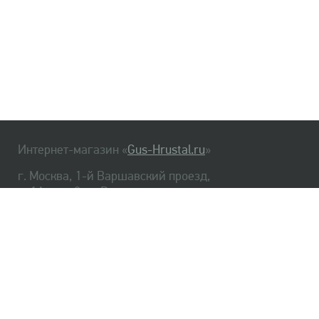
Интернет-магазин «
Gus-Hrustal.ru
»
г. Москва, 1-й Варшавский проезд,
д. 1А, стр. 3, м. Варшавская
HrustalBot
8 (495) 540-48-06
8 (812) 334-14-06
Главная
Хрусталь