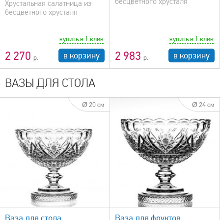
бесцветного хрусталя
Хрустальная салатница из
бесцветного хрусталя
купить в 1 клик
купить в 1 клик
2 270
2 983
в корзину
в корзину
ВАЗЫ ДЛЯ СТОЛА
Ø 20 см
Ø 24 см
быстрый просмотр
Ваза для стола
Ваза для фруктов