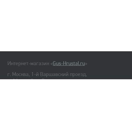
Интернет-магазин «
Gus-Hrustal.ru
»
г. Москва, 1-й Варшавский проезд,
д. 1А, стр. 3, м. Варшавская
HrustalBot
8 (495) 540-48-06
8 (812) 334-14-06
Главная
Хрусталь