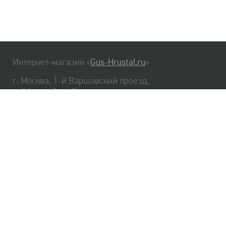
Интернет-магазин «
Gus-Hrustal.ru
»
г. Москва, 1-й Варшавский проезд,
д. 1А, стр. 3, м. Варшавская
HrustalBot
8 (495) 540-48-06
8 (812) 334-14-06
Главная
Хрусталь
Как заказать
Доставка
Самовывоз
О нас
Оплата
Возврат