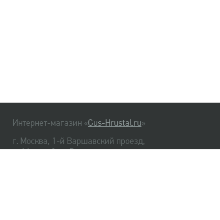
Интернет-магазин «
Gus-Hrustal.ru
»
г. Москва, 1-й Варшавский проезд,
д. 1А, стр. 3, м. Варшавская
HrustalBot
8 (495) 540-48-06
8 (812) 334-14-06