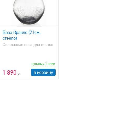
Фужеры
Стеклянные вазы
Вазы для фруктов
Стопки
Подстаканники
Ваза Кракле (21см,
Сувениры
стекло)
Эксклюзивные изделия
Стеклянная ваза для цветов
Фигурки и символы
Графины
купить в 1 клик
Цена
1 790 р.
9 190 р.
1 890
в корзину
Материал
Латунь с покрытием
Латунь с покрытием серебром
Медь
Стекло