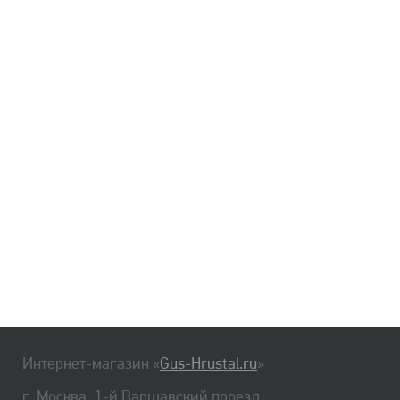
Хрусталь
Цветное стекло
Цветной хрусталь
Производитель
NEMAN
Бахметьевская артель
Гусевской Хрустальный завод
Кольчугинский завод цветных металлов
Сбросить фильтр
Интернет-магазин «
Gus-Hrustal.ru
»
г. Москва, 1-й Варшавский проезд,