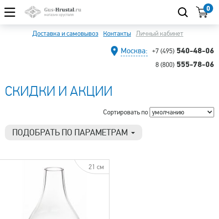
0
Доставка и самовывоз
Контакты
Личный кабинет
540-48-06
Москва:
+7 (495)
555-78-06
8 (800)
СКИДКИ И АКЦИИ
Сортировать по
ПОДОБРАТЬ ПО ПАРАМЕТРАМ
Категория
21 см
Граненые рюмки
... для воды
... для виски
... для коньяка
Армуды (восточные)