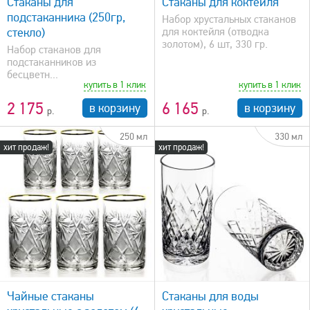
Стаканы для
Стаканы для коктейля
подстаканника (250гр,
Набор хрустальных стаканов
стекло)
для коктейля (отводка
золотом), 6 шт, 330 гр.
Набор стаканов для
подстаканников из
бесцветн...
купить в 1 клик
купить в 1 клик
2 175
6 165
в корзину
в корзину
250 мл
330 мл
хит продаж!
хит продаж!
быстрый просмотр
Чайные стаканы
Стаканы для воды