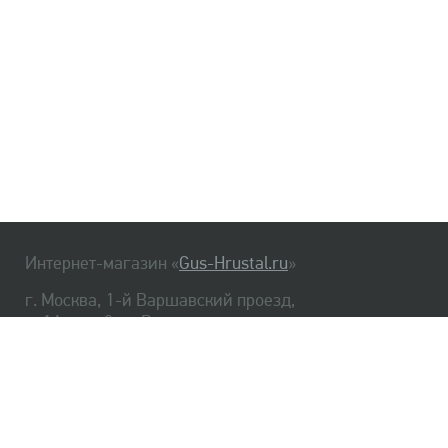
Интернет-магазин «
Gus-Hrustal.ru
»
г. Москва, 1-й Варшавский проезд,
д. 1А, стр. 3, м. Варшавская
HrustalBot
8 (495) 540-48-06
8 (812) 334-14-06