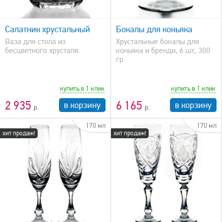
быстрый просмотр
Салатник хрустальный
Бокалы для коньяка
Ваза для стола из
Хрустальные бокалы для
бесцветного хрусталя.
коньяка и бренди, 6 шт, 300
гр.
купить в 1 клик
купить в 1 клик
2 935
6 165
в корзину
в корзину
170 мл
170 мл
хит продаж!
хит продаж!
быстрый просмотр