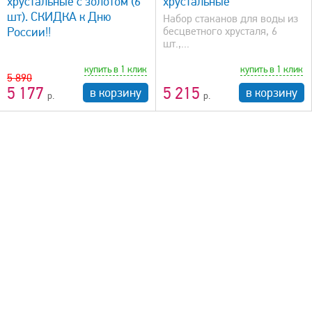
хрустальные с золотом (6
хрустальные
шт). СКИДКА к Дню
Набор стаканов для воды из
России!!
бесцветного хрусталя, 6
шт.,...
купить в 1 клик
купить в 1 клик
5 890
5 177
5 215
в корзину
в корзину