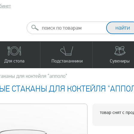
бинет
Для стола
Подстаканники
Сувениры
таканы для коктейля "апполо"
ЫЕ СТАКАНЫ ДЛЯ КОКТЕЙЛЯ "АППО
товар снят с пр