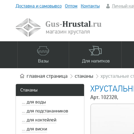
Доставка и самовывоз
Оптом
Контакты
Личный ка
Вазы
Для напитков
главная
страница
стаканы
хрустальные с
ХРУСТАЛЬН
Стаканы
Арт. 102328,
... для воды
... для подстаканников
... для коктейлей
... для виски