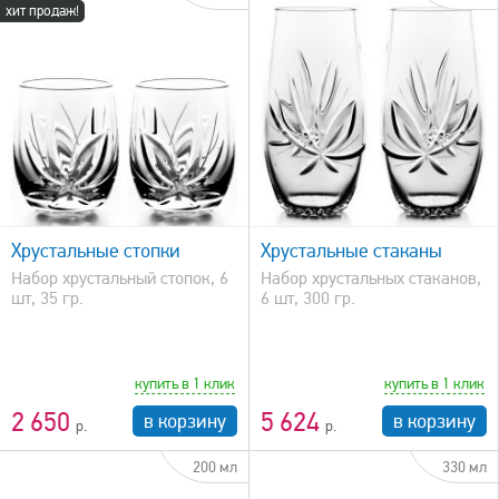
хит продаж!
быстрый просмотр
Хрустальные стопки
Хрустальные стаканы
Набор хрустальный стопок, 6
Набор хрустальных стаканов,
шт, 35 гр.
6 шт, 300 гр.
купить в 1 клик
купить в 1 клик
2 650
5 624
в корзину
в корзину
200 мл
330 мл