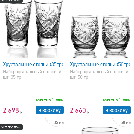
быстрый просмотр
Хрустальные стопки (35гр)
Хрустальные стопки (50гр)
Набор хрустальный стопок, 6
Набор хрустальный стопок, 6
шт, 35 гр.
шт, 50 гр.
купить в 1 клик
купить в 1 клик
2 698
2 660
в корзину
в корзину
35 мл
50 мл
хит продаж!