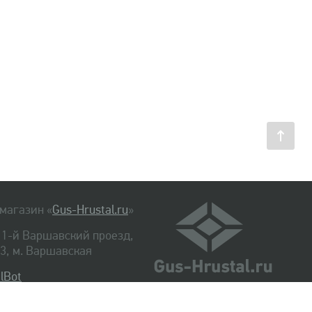
магазин «
Gus-Hrustal.ru
»
, 1-й Варшавский проезд,
. 3, м. Варшавская
lBot
540-48-06