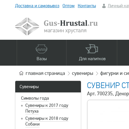
Доставка и самовывоз
Оптом
Контакты
Личный ка
Вазы
Для напитков
главная
страница
сувениры
фигурки и с
СУВЕНИР С
Сувениры
Арт. 700235, Деко
Символы года
Сувениры к 2017 году
Петуха
Сувениры к 2018 году
Собаки