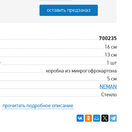
оставить предзаказ
700235
16 см
13 см
е
1 шт
коробка из микрогофрокартона
5 см
NEMAN
Стекло
прочитать подробное описание