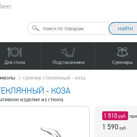
бинет
Для стола
Подстаканники
Сувениры
имволы
сувенир стеклянный - коза
ТЕКЛЯННЫЙ - КОЗА
ративное изделие из стекла
1 510
руб.
при
1 590
руб.