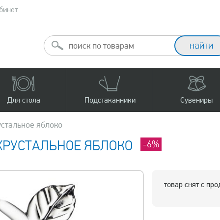
бинет
Для стола
Подстаканники
Сувениры
устальное яблоко
 ХРУСТАЛЬНОЕ ЯБЛОКО
-6%
товар снят с пр