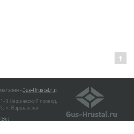
магазин «
Gus-Hrustal.ru
»
, 1-й Варшавский проезд,
. 3, м. Варшавская
lBot
540-48-06