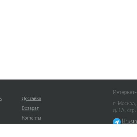
Интернет-
ь
Доставка
г. Москва
Возврат
д. 1А, стр
Контакты
Hrusta
8 (495) 