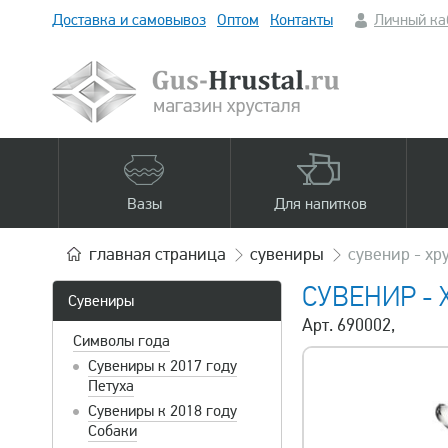
Доставка и самовывоз
Оптом
Контакты
Личный ка
Вазы
Для напитков
главная
страница
сувениры
сувенир - хр
СУВЕНИР -
Сувениры
Арт. 690002,
Символы года
Сувениры к 2017 году
Петуха
Сувениры к 2018 году
Собаки