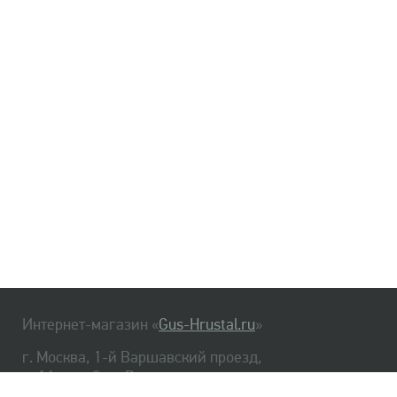
Интернет-магазин «
Gus-Hrustal.ru
»
г. Москва, 1-й Варшавский проезд,
д. 1А, стр. 3, м. Варшавская