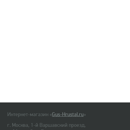
Интернет-магазин «
Gus-Hrustal.ru
»
г. Москва, 1-й Варшавский проезд,