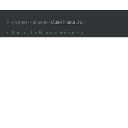
Интернет-магазин «
Gus-Hrustal.ru
»
г. Москва, 1-й Варшавский проезд,
д. 1А, стр. 3, м. Варшавская
HrustalBot
8 (495) 540-48-06
8 (812) 334-14-06
Главная
Хрусталь
Как заказать
Доставка
Самовывоз
О нас
Оплата
Возврат
Сертификаты
Публичная оферта
Оптом
Контакты