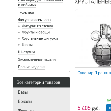
Сувениры для влюбленных
ХРУСТАЛЬНЫ
и любимых
Туфельки
Фигурки и символы
Фигурки из стекла
Фрукты и овощи
Хрустальные фигурки
Цветы
Шкатулки
Эксклюзивные изделия
быстрый просмотр
Прочие изделия
Сувенир "Граната
Все категории товаров
Вазы
ку
Бокалы
5 405
руб.
Фужеры