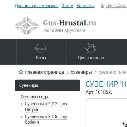
Доставка и самовывоз
Оптом
Контакты
Личный ка
Вазы
Для напитков
главная
страница
сувениры
сувенир "кон
СУВЕНИР "К
Сувениры
Арт. 101852,
Символы года
Сувениры к 2017 году
Петуха
Сувениры к 2018 году
Собаки