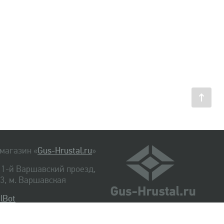
магазин «
Gus-Hrustal.ru
»
, 1-й Варшавский проезд,
. 3, м. Варшавская
lBot
540-48-06