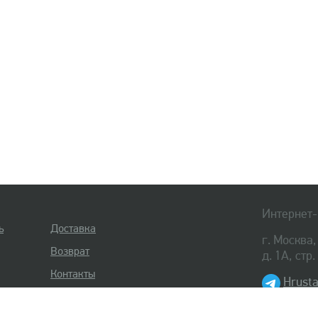
Интернет-
ь
Доставка
г. Москва
Возврат
д. 1А, стр
Контакты
Hrusta
8 (495) 