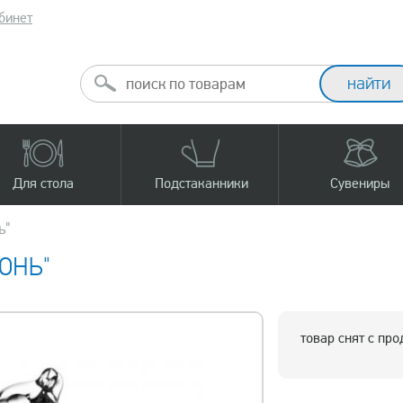
бинет
Для стола
Подстаканники
Сувениры
ь"
ОНЬ"
товар снят с пр