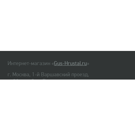
Интернет-магазин «
Gus-Hrustal.ru
»
г. Москва, 1-й Варшавский проезд,
д. 1А, стр. 3, м. Варшавская
HrustalBot
8 (495) 540-48-06
8 (812) 334-14-06
Главная
Хрусталь