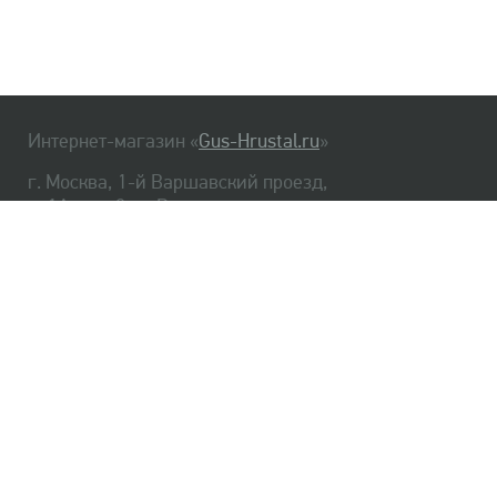
Интернет-магазин «
Gus-Hrustal.ru
»
г. Москва, 1-й Варшавский проезд,
д. 1А, стр. 3, м. Варшавская
HrustalBot
8 (495) 540-48-06
8 (812) 334-14-06
Главная
Хрусталь
Как заказать
Доставка
Самовывоз
О нас
Оплата
Возврат