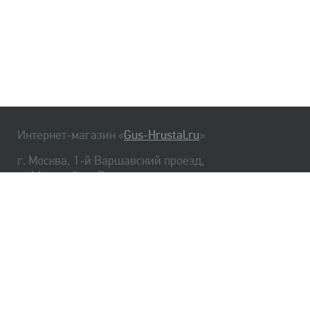
Интернет-магазин «
Gus-Hrustal.ru
»
г. Москва, 1-й Варшавский проезд,
д. 1А, стр. 3, м. Варшавская
HrustalBot
8 (495) 540-48-06
8 (812) 334-14-06
Главная
Хрусталь
Как заказать
Доставка