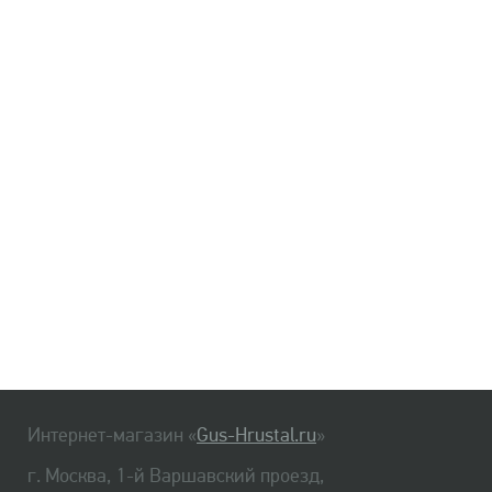
Интернет-магазин «
Gus-Hrustal.ru
»
г. Москва, 1-й Варшавский проезд,