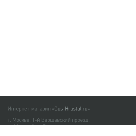
Интернет-магазин «
Gus-Hrustal.ru
»
г. Москва, 1-й Варшавский проезд,
д. 1А, стр. 3, м. Варшавская