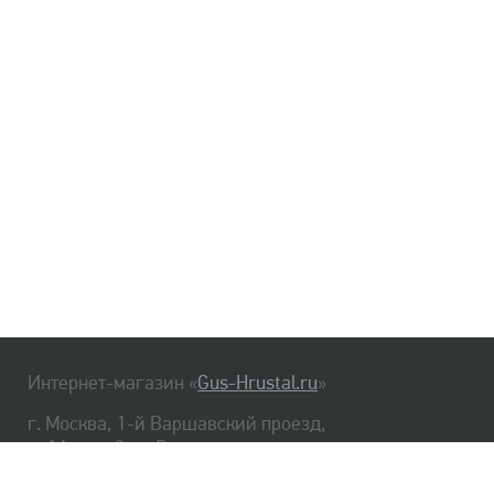
Интернет-магазин «
Gus-Hrustal.ru
»
г. Москва, 1-й Варшавский проезд,
д. 1А, стр. 3, м. Варшавская
HrustalBot