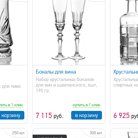
просмотр
быстрый просмотр
Бокалы для вина
Хрустальн
Набор хрустальных бокалов
Хрустальны
для вин и шампанского, 6шт,
спиртных н
 для пива
190 гр.
пить в 1 клик
купить в 1 клик
7 115
6 925
в корзину
в корзину
руб.
ру
250 мл
300 мл