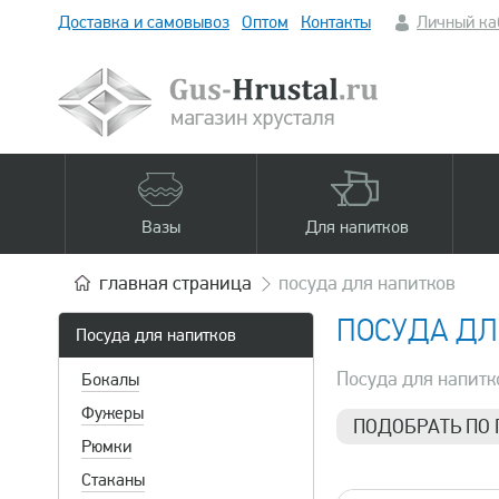
Доставка и самовывоз
Оптом
Контакты
Личный ка
Вазы
Для напитков
главная
страница
посуда для напитков
ПОСУДА ДЛ
Посуда для напитков
Посуда для напитко
Бокалы
Фужеры
ПОДОБРАТЬ ПО
Рюмки
Объем
Стаканы
0.15 л