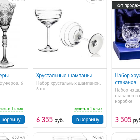
хит продаж
просмотр
быстрый просмотр
жеры
Хрустальные шампанки
Набор хру
стаканов
фужеров, 6
Набор хрустальных шампанок,
6 шт
Набор из д
стаканов в
коробке
пить в 1 клик
купить в 1 клик
6 355
3 505
в корзину
в корзину
руб.
ру
650 мл
190 мл