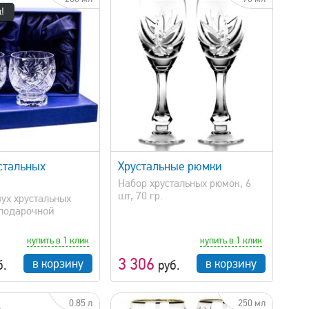
!
быстрый просмотр
стальных
Хрустальные рюмки
Набор хрустальных рюмок, 6
шт, 70 гр.
вух хрустальных
 подарочной
купить в 1 клик
купить в 1 клик
3 306
в корзину
в корзину
б.
руб.
0.85 л
250 мл