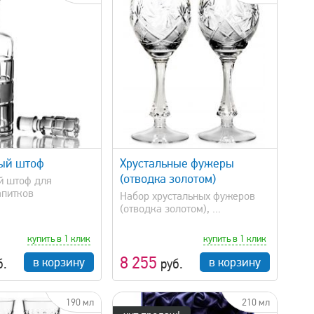
быстрый просмотр
ый штоф
Хрустальные фужеры
(отводка золотом)
й штоф для
апитков
Набор хрустальных фужеров
(отводка золотом), ...
купить в 1 клик
купить в 1 клик
8 255
в корзину
в корзину
б.
руб.
190 мл
210 мл