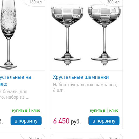
160 мл
300 мл
EMAN
ахметьевская артель
ятьковский хрустальный завод
ольчугинский завод цветных металлов
быстрый просмотр
устальные на
Хрустальные шампанки
жке
Набор хрустальных шампанок,
6 шт
е бокалы для
, набор из ...
купить в 1 клик
купить в 1 клик
льтр
6 450
в корзину
в корзину
б.
руб.
200 мл
70 мл