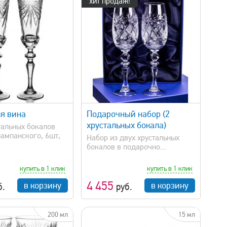
хит продаж!
быстрый просмотр
я вина
Подарочный набор (2
хрустальных бокала)
тальных бокалов
шампанского, 6шт,
Набор из двух хрустальных
бокалов в подарочно...
купить в 1 клик
купить в 1 клик
4 455
в корзину
в корзину
б.
руб.
200 мл
15 мл