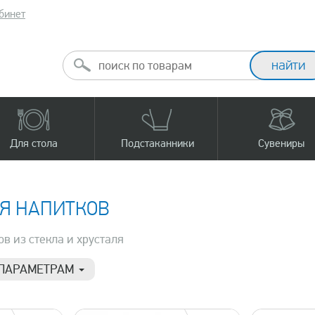
бинет
Для стола
Подстаканники
Сувениры
Я НАПИТКОВ
в из стекла и хрусталя
 ПАРАМЕТРАМ
Материал
Про
4 л