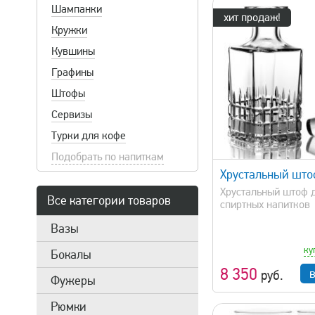
Шампанки
хит продаж!
Кружки
Кувшины
Высота
5 см
Графины
Штофы
Сервизы
Диаметр
3.5 см
Турки для кофе
быстрый просмотр
быстрый 
Подобрать по напиткам
Хрустальный што
Цена
Хрустальный штоф 
1 050 р.
Все категории товаров
спиртных напитков
Вазы
ку
Бокалы
8 350
руб.
Фужеры
Рюмки