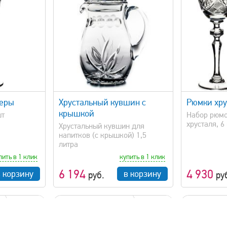
просмотр
быстрый просмотр
жеры
Хрустальный кувшин с
Рюмки хру
крышкой
шт
Набор рюмо
хрусталя, 6 
Хрустальный кувшин для
напитков (с крышкой) 1,5
литра
пить в 1 клик
купить в 1 клик
6 194
4 930
в корзину
в корзину
руб.
ру
210 мл
330 мл
хит продаж!