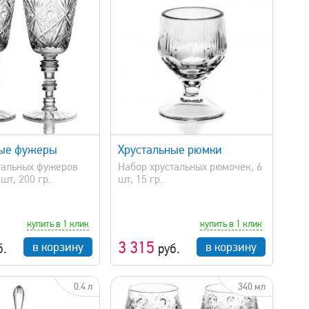
быстрый просмотр
ные фужеры
Хрустальные рюмки
тальных фужеров
Набор хрустальных рюмочек, 6
шт, 200 гр.
шт, 15 гр.
купить в 1 клик
купить в 1 клик
3 315
в корзину
в корзину
б.
руб.
0.4 л
340 мл