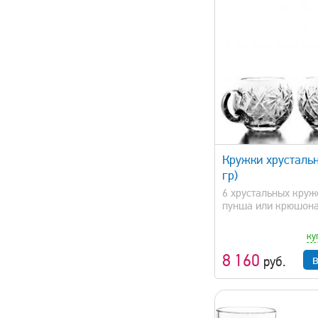
быстрый просмотр
быстрый 
Кружки хрустальн
гр)
6 хрустальных круж
пунша или крюшон
ку
8 160
руб.