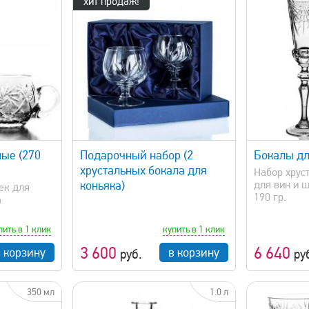
хит продаж!
просмотр
быстрый просмотр
ые (270
Подарочный набор (2
Бокалы дл
хрустальных бокала для
Набор хрус
коньяка)
для вин и 
ек для
190 гр.
а
пить в 1 клик
купить в 1 клик
3 600
6 640
в корзину
в корзину
руб.
ру
350 мл
1.0 л