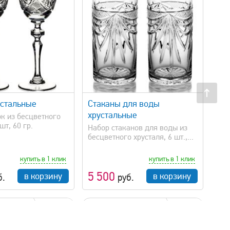
быстрый просмотр
стальные
Стаканы для воды
хрустальные
к из бесцветного
шт, 60 гр.
Набор стаканов для воды из
бесцветного хрусталя, 6 шт.,...
купить в 1 клик
купить в 1 клик
5 500
в корзину
в корзину
б.
руб.
250 мл
65 мл