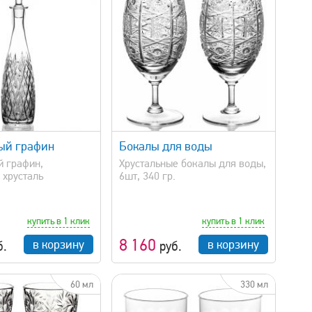
быстрый просмотр
ый графин
Бокалы для воды
й графин,
Хрустальные бокалы для воды,
 хрусталь
6шт, 340 гр.
купить в 1 клик
купить в 1 клик
8 160
в корзину
в корзину
б.
руб.
60 мл
330 мл