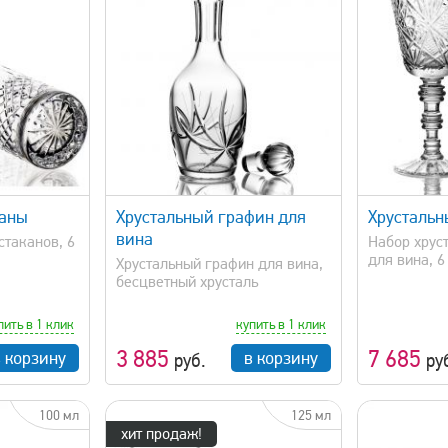
просмотр
быстрый просмотр
каны
Хрустальный графин для
Хрусталь
вина
стаканов, 6
Набор хрус
для вина, 6 
Хрустальный графин для вина,
бесцветный хрусталь
пить в 1 клик
купить в 1 клик
3 885
7 685
в корзину
в корзину
руб.
ру
100 мл
125 мл
хит продаж!