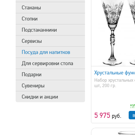
Стаканы
Стопки
Подстаканники
Сервизы
Посуда для напитков
быстрый просмотр
быстрый 
Для сервировки стола
Хрустальные фу
Подарки
Набор хрустальных 
Сувениры
шт, 200 гр.
Скидки и акции
ку
5 975
руб.