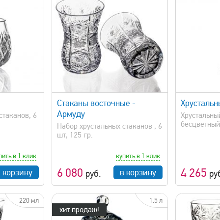
просмотр
быстрый просмотр
Стаканы восточные -
Хрустальн
Армуду
стаканов, 6
Хрустальны
бесцветный
Набор хрустальных стаканов , 6
шт, 125 гр.
пить в 1 клик
купить в 1 клик
6 080
4 265
в корзину
в корзину
руб.
ру
220 мл
1.5 л
хит продаж!