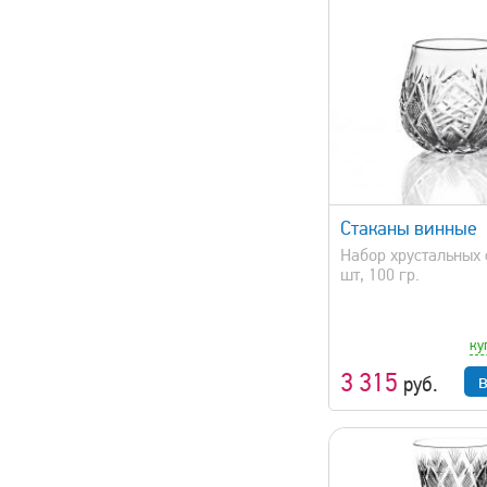
быстрый просмотр
быстрый 
Стаканы винные
Набор хрустальных 
шт, 100 гр.
ку
3 315
руб.