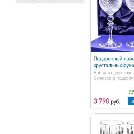
быстрый просмотр
быстрый 
Подарочный набо
хрустальных фуж
Набор из двух хрус
фужеров в подарочн
ку
3 790
руб.