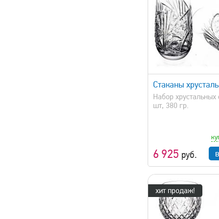
быстрый просмотр
быстрый 
Стаканы хрустал
Набор хрустальных 
шт, 380 гр.
ку
6 925
руб.
хит продаж!