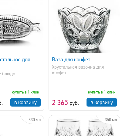
быстрый просмотр
стальное для
Ваза для конфет
Хрустальная вазочка для
конфет
е блюдо.
купить в 1 клик
купить в 1 клик
2 365
в корзину
в корзину
б.
руб.
330 мл
350 мл