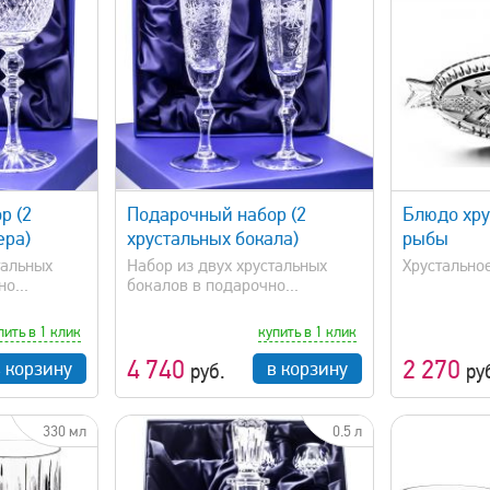
просмотр
быстрый просмотр
р (2
Подарочный набор (2
Блюдо хру
ера)
хрустальных бокала)
рыбы
тальных
Набор из двух хрустальных
Хрустально
о...
бокалов в подарочно...
пить в 1 клик
купить в 1 клик
4 740
2 270
в корзину
в корзину
руб.
ру
330 мл
0.5 л