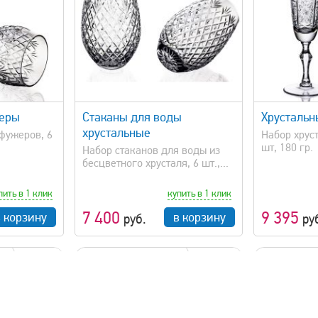
просмотр
быстрый просмотр
жеры
Стаканы для воды
Хрустальн
хрустальные
фужеров, 6
Набор хрус
шт, 180 гр.
Набор стаканов для воды из
бесцветного хрусталя, 6 шт.,...
пить в 1 клик
купить в 1 клик
7 400
9 395
в корзину
в корзину
руб.
ру
35 мл
250 мл
хит продаж