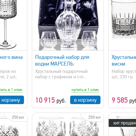
просмотр
быстрый просмотр
ного вина
Подарочный набор для
Хрустальн
водки МАРСЕЛЬ
виски
еров из
Хрустальный подарочный
Набор хруст
я, 2 шт,
набор с графином и сто...
шт, 330 гр.
пить в 1 клик
купить в 1 клик
10 915
9 585
в корзину
в корзину
руб.
ру
250 мл
250 мл
хит продаж