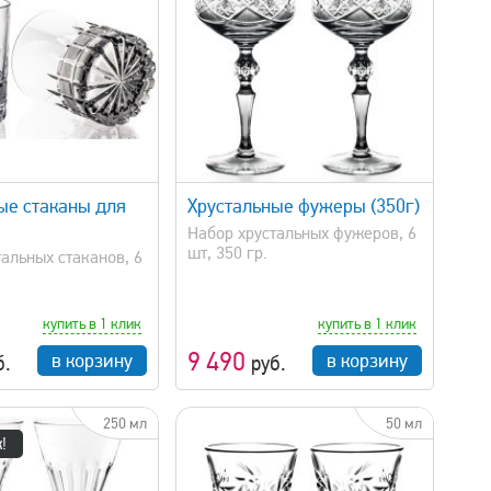
быстрый просмотр
ые стаканы для
Хрустальные фужеры (350г)
Набор хрустальных фужеров, 6
шт, 350 гр.
альных стаканов, 6
купить в 1 клик
купить в 1 клик
9 490
в корзину
в корзину
б.
руб.
250 мл
50 мл
!