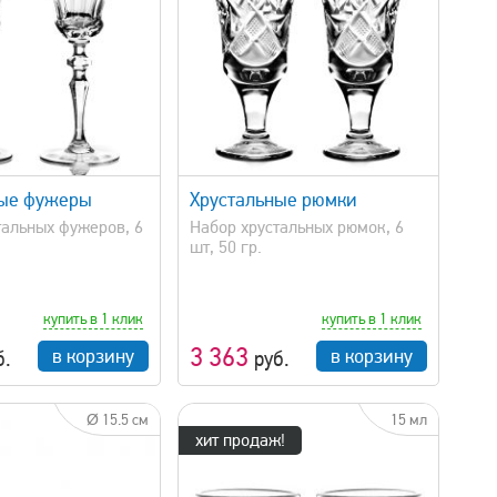
быстрый просмотр
ные фужеры
Хрустальные рюмки
тальных фужеров, 6
Набор хрустальных рюмок, 6
шт, 50 гр.
купить в 1 клик
купить в 1 клик
3 363
в корзину
в корзину
б.
руб.
Ø 15.5 см
15 мл
хит продаж!