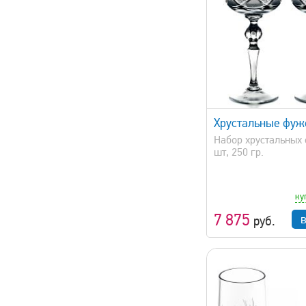
быстрый просмотр
быстрый 
Хрустальные фуж
Набор хрустальных 
шт, 250 гр.
ку
7 875
руб.