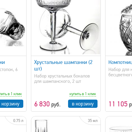
Цветной хрусталь
Г
Г
Д
Сбросить фи
просмотр
быстрый просмотр
пки
Хрустальные шампанки (2
Компотниц
шт)
стопок, 6
Набор для 
бесцветного
Набор хрустальных бокалов
для шампанского, 2 шт
пить в 1 клик
купить в 1 клик
6 830
11 105
в корзину
в корзину
руб.
р
0.75 л
35 мл