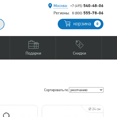
540-48-06
Москва:
+7 (495)
555-78-06
Регионы:
8 (800)
корзина
0
Подарки
Скидки
Сортировать по
изводитель
Ø 24 см
EMAN
ахметьевская артель