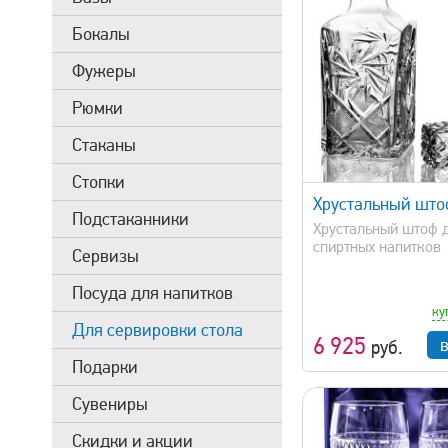
Бокалы
Фужеры
Рюмки
Стаканы
быстрый просмотр
быстрый 
Стопки
Хрустальный што
Подстаканники
Хрустальный штоф 
спиртных напитков
Сервизы
Посуда для напитков
ку
Для сервировки стола
6 925
руб.
Подарки
Сувениры
Скидки и акции