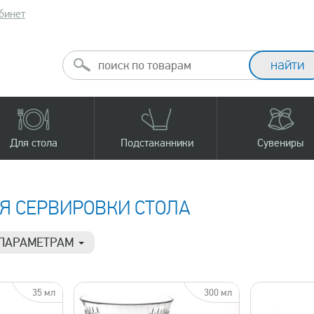
бинет
Для стола
Подстаканники
Сувениры
Я СЕРВИРОВКИ СТОЛА
 ПАРАМЕТРАМ
Материал
Про
27 190 р.
35 мл
300 мл
Горный хрусталь
N
Хрусталь
Б