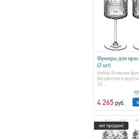
быстрый просмотр
быстрый 
Фужеры для крас
(2 шт)
Набор больших фуж
бесцветного хрустал
33...
ку
4 265
руб.
хит продаж!