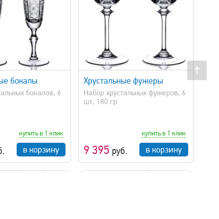
быстрый просмотр
ые бокалы
Хрустальные фужеры
тальных бокалов, 6
Набор хрустальных фужеров, 6
шт, 180 гр.
купить в 1 клик
купить в 1 клик
9 395
в корзину
в корзину
б.
руб.
1 л
Ø 16.5 см
!