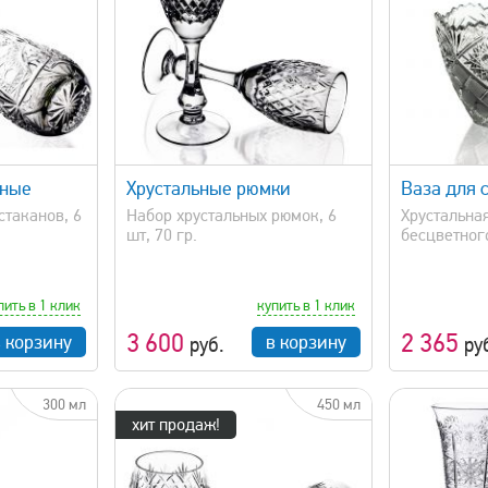
просмотр
быстрый просмотр
ьные
Хрустальные рюмки
Ваза для 
стаканов, 6
Набор хрустальных рюмок, 6
Хрустальная
шт, 70 гр.
бесцветного
пить в 1 клик
купить в 1 клик
3 600
2 365
в корзину
в корзину
руб.
ру
300 мл
450 мл
хит продаж!