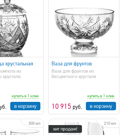
усевской Хрустальный завод
усь-Хрустальный
ятьковский хрустальный завод
льтр
быстрый просмотр
а хрустальная
Ваза для фруктов
компота из
Ваза для фруктов из
 хрусталя.
бесцветного хрусталя
купить в 1 клик
купить в 1 клик
10 915
в корзину
в корзину
уб.
руб.
300 мл
210 мл
хит продаж!