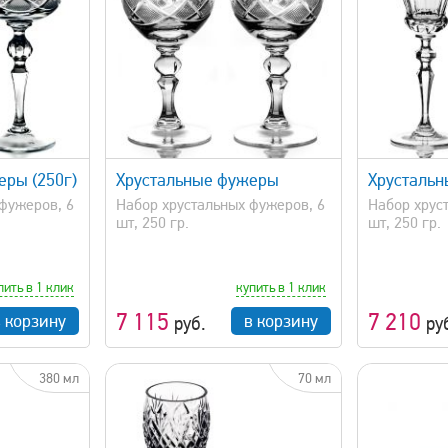
просмотр
быстрый просмотр
еры (250г)
Хрустальные фужеры
Хрусталь
фужеров, 6
Набор хрустальных фужеров, 6
Набор хрус
шт, 250 гр.
шт, 250 гр.
пить в 1 клик
купить в 1 клик
7 115
7 210
в корзину
в корзину
руб.
ру
380 мл
70 мл