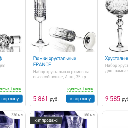
просмотр
быстрый просмотр
ф
Рюмки хрустальные
Хрусталь
FRANCE
для
Набор хрус
для шампанс
Набор хрустальных рюмок на
высокой ножке, 6 шт, 35 гр.
пить в 1 клик
купить в 1 клик
5 861
9 585
в корзину
в корзину
руб.
ру
230 мл
180 мл
хит продаж!