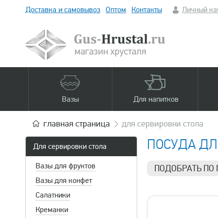
Доставка и самовывоз
Оптом
Контакты
Личный ка
Вазы
Для напитков
главная
страница
для сервировки стола
ПОСУДА ДЛ
Для сервировки стола
Вазы для фруктов
ПОДОБРАТЬ ПО
Вазы для конфет
Цена
Салатники
790 р.
Креманки