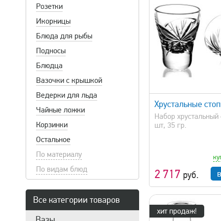
Розетки
Икорницы
Блюда для рыбы
Подносы
Блюдца
Вазочки с крышкой
быстрый просмотр
быстрый 
Ведерки для льда
Хрустальные сто
Чайные ложки
Набор хрустальный 
Корзинки
шт, 35 гр.
Остальное
По материалу
ку
По видам блюд
2 717
руб.
Все категории товаров
хит продаж!
Вазы