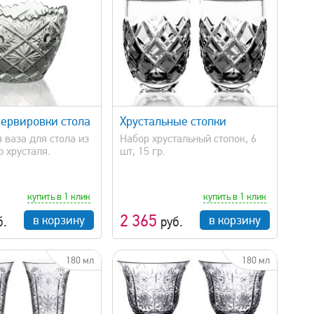
быстрый просмотр
сервировки стола
Хрустальные стопки
 ваза для стола из
Набор хрустальный стопок, 6
 хрусталя.
шт, 15 гр.
купить в 1 клик
купить в 1 клик
2 365
в корзину
в корзину
б.
руб.
180 мл
180 мл