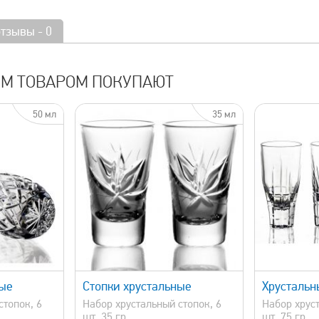
отзывы - 0
ИМ ТОВАРОМ ПОКУПАЮТ
50 мл
35 мл
просмотр
быстрый просмотр
ные
Стопки хрустальные
Хрустальн
стопок, 6
Набор хрустальный стопок, 6
Набор хруст
шт, 35 гр.
шт, 75 гр.