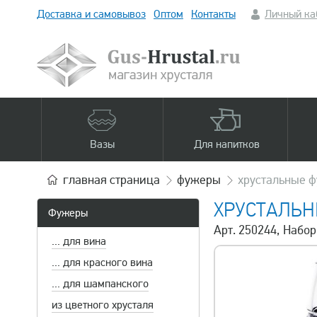
Доставка и самовывоз
Оптом
Контакты
Личный ка
Вазы
Для напитков
главная
страница
фужеры
хрустальные 
ХРУСТАЛЬ
Фужеры
Арт. 250244, Набор
... для вина
... для красного вина
... для шампанского
из цветного хрусталя