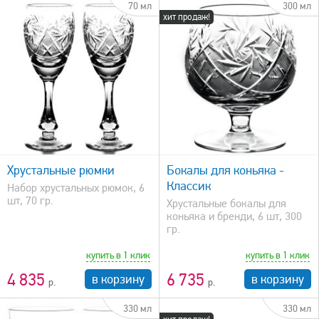
70 мл
300 мл
хит продаж!
быстрый просмотр
Хрустальные рюмки
Бокалы для коньяка -
Классик
Набор хрустальных рюмок, 6
шт, 70 гр.
Хрустальные бокалы для
коньяка и бренди, 6 шт, 300
гр.
купить в 1 клик
купить в 1 клик
4 835
6 735
в корзину
в корзину
330 мл
330 мл