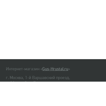
Интернет-магазин «
Gus-Hrustal.ru
»
г. Москва, 1-й Варшавский проезд,
д. 1А, стр. 3, м. Варшавская
HrustalBot
8 (495) 540-48-06