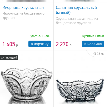
Икорница хрустальная
Салатник хрустальный
(малый)
Икорница из бесцветного
хрусталя.
Хрустальная салатница из
бесцветного хрусталя
купить в 1 клик
купить в 1 клик
1 605
2 270
в корзину
в корзину
Ø 23 см
хит продаж!
быстрый просмотр