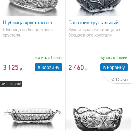
быстрый просмотр
Шубница хрустальная
Салатник хрустальный
Шубница из бесцветного
Хрустальная салатница из
хрусталя.
бесцветного хрусталя
купить в 1 клик
купить в 1 клик
3 125
2 460
в корзину
в корзину
Ø 16.5 см
хит продаж!