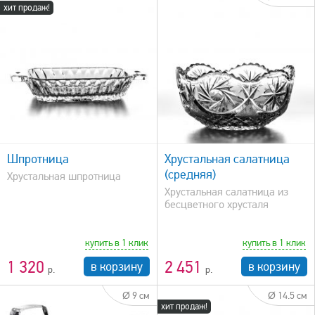
хит продаж!
быстрый просмотр
Шпротница
Хрустальная салатница
(средняя)
Хрустальная шпротница
Хрустальная салатница из
бесцветного хрусталя
купить в 1 клик
купить в 1 клик
1 320
2 451
в корзину
в корзину
Ø 9 см
Ø 14.5 см
хит продаж!