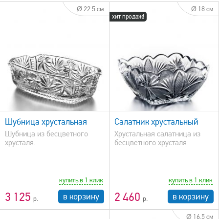
Ø 22.5 см
Ø 18 см
хит продаж!
быстрый просмотр
Шубница хрустальная
Салатник хрустальный
Шубница из бесцветного
Хрустальная салатница из
хрусталя.
бесцветного хрусталя
купить в 1 клик
купить в 1 клик
3 125
2 460
в корзину
в корзину
Ø 16.5 см