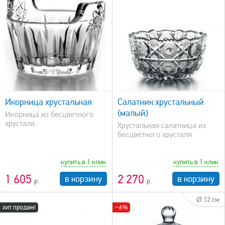
быстрый просмотр
Икорница хрустальная
Салатник хрустальный
(малый)
Икорница из бесцветного
хрусталя.
Хрустальная салатница из
бесцветного хрусталя
купить в 1 клик
купить в 1 клик
1 605
2 270
в корзину
в корзину
Ø 12 см
хит продаж!
−6%