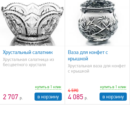
быстрый просмотр
Хрустальный салатник
Ваза для конфет с
крышкой
Хрустальная салатница из
бесцветного хрусталя
Хрустальная ваза для конфет
с крышкой
купить в 1 клик
купить в 1 клик
4 590
2 707
4 085
в корзину
в корзину