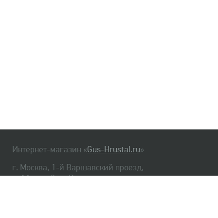
Интернет-магазин «
Gus-Hrustal.ru
»
г. Москва, 1-й Варшавский проезд,
д. 1А, стр. 3, м. Варшавская
HrustalBot
8 (495) 540-48-06