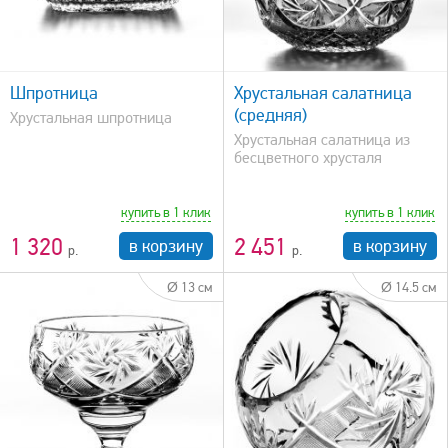
быстрый просмотр
Шпротница
Хрустальная салатница
(средняя)
Хрустальная шпротница
Хрустальная салатница из
бесцветного хрусталя
купить в 1 клик
купить в 1 клик
1 320
2 451
в корзину
в корзину
Ø 13 см
Ø 14.5 см