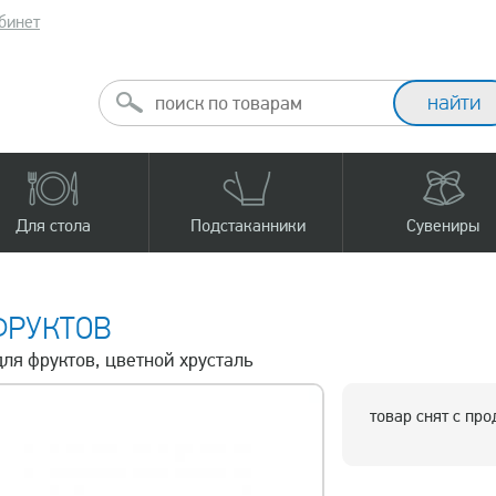
бинет
Для стола
Подстаканники
Сувениры
ФРУКТОВ
для фруктов, цветной хрусталь
товар снят с пр