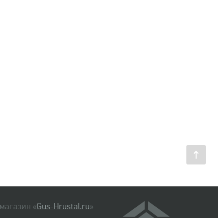
магазин «
Gus-Hrustal.ru
»