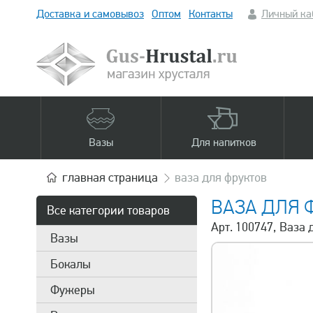
Доставка и самовывоз
Оптом
Контакты
Личный ка
Вазы
Для напитков
главная
страница
ваза для фруктов
ВАЗА ДЛЯ 
Все категории товаров
Арт. 100747, Ваза 
Вазы
Бокалы
Фужеры