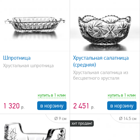
быстрый просмотр
Шпротница
Хрустальная салатница
(средняя)
Хрустальная шпротница
Хрустальная салатница из
бесцветного хрусталя
купить в 1 клик
купить в 1 клик
1 320
2 451
в корзину
в корзину
Ø 9 см
Ø 14.5 см
хит продаж!