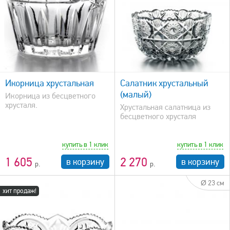
быстрый просмотр
Икорница хрустальная
Салатник хрустальный
(малый)
Икорница из бесцветного
хрусталя.
Хрустальная салатница из
бесцветного хрусталя
купить в 1 клик
купить в 1 клик
1 605
2 270
в корзину
в корзину
Ø 23 см
хит продаж!