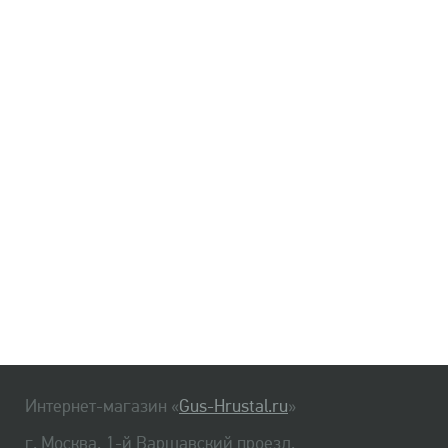
Интернет-магазин «
Gus-Hrustal.ru
»
г. Москва, 1-й Варшавский проезд,