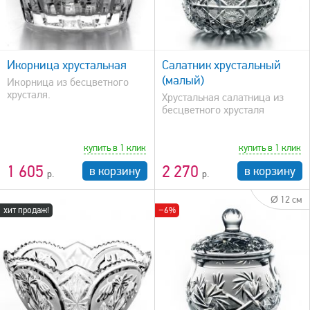
быстрый просмотр
Икорница хрустальная
Салатник хрустальный
(малый)
Икорница из бесцветного
хрусталя.
Хрустальная салатница из
бесцветного хрусталя
купить в 1 клик
купить в 1 клик
1 605
2 270
в корзину
в корзину
Ø 12 см
хит продаж!
−6%