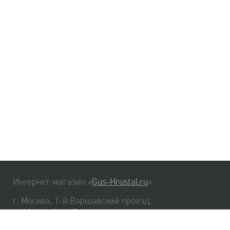
Интернет-магазин «
Gus-Hrustal.ru
»
г. Москва, 1-й Варшавский проезд,
д. 1А, стр. 3, м. Варшавская