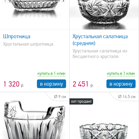
быстрый просмотр
Шпротница
Хрустальная салатница
(средняя)
Хрустальная шпротница
Хрустальная салатница из
бесцветного хрусталя
купить в 1 клик
купить в 1 клик
1 320
2 451
в корзину
в корзину
Ø 9 см
Ø 14.5 см
хит продаж!