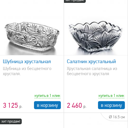
быстрый просмотр
Шубница хрустальная
Салатник хрустальный
Шубница из бесцветного
Хрустальная салатница из
хрусталя.
бесцветного хрусталя
купить в 1 клик
купить в 1 клик
3 125
2 460
в корзину
в корзину
Ø 16.5 см
хит продаж!