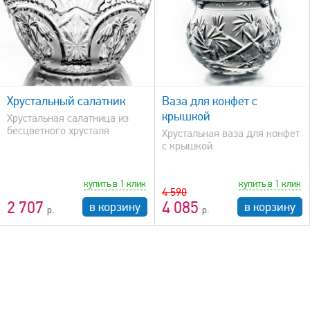
быстрый просмотр
Хрустальный салатник
Ваза для конфет с
крышкой
Хрустальная салатница из
бесцветного хрусталя
Хрустальная ваза для конфет
с крышкой
купить в 1 клик
купить в 1 клик
4 590
2 707
4 085
в корзину
в корзину