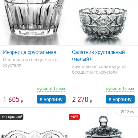
быстрый просмотр
Икорница хрустальная
Салатник хрустальный
(малый)
Икорница из бесцветного
хрусталя.
Хрустальная салатница из
бесцветного хрусталя
купить в 1 клик
купить в 1 клик
1 605
2 270
в корзину
в корзину
Ø 12 см
хит продаж!
−6%