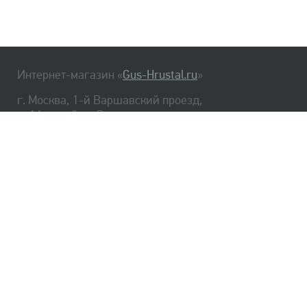
Интернет-магазин «
Gus-Hrustal.ru
»
г. Москва, 1-й Варшавский проезд,
д. 1А, стр. 3, м. Варшавская
HrustalBot
8 (495) 540-48-06
8 (812) 334-14-06
Главная
Хрусталь
Как заказать
Доставка
Самовывоз
О нас
Оплата
Возврат
Сертификаты
Публичная оферта