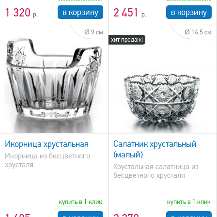
1 320
2 451
в корзину
в корзину
Ø 9 см
Ø 14.5 см
хит продаж!
быстрый просмотр
Икорница хрустальная
Салатник хрустальный
(малый)
Икорница из бесцветного
хрусталя.
Хрустальная салатница из
бесцветного хрусталя
купить в 1 клик
купить в 1 клик