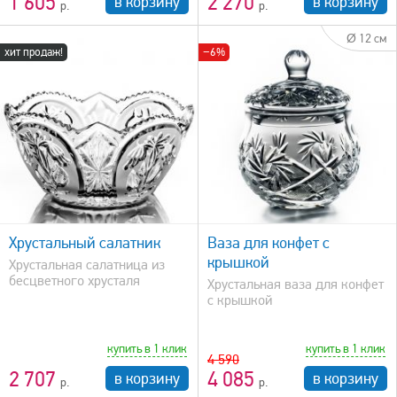
1 605
2 270
в корзину
в корзину
Ø 12 см
хит продаж!
−6%
быстрый просмотр
Хрустальный салатник
Ваза для конфет с
крышкой
Хрустальная салатница из
бесцветного хрусталя
Хрустальная ваза для конфет
с крышкой
купить в 1 клик
купить в 1 клик
4 590
2 707
4 085
в корзину
в корзину