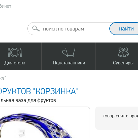
бинет
Для стола
Подстаканники
Сувениры
ка"
ФРУКТОВ "КОРЗИНКА"
альная ваза для фруктов
товар снят с пр