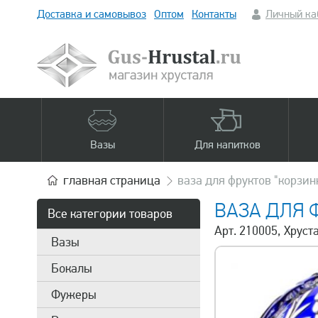
Доставка и самовывоз
Оптом
Контакты
Личный ка
Вазы
Для напитков
главная
страница
ваза для фруктов "корзин
ВАЗА ДЛЯ 
Все категории товаров
Арт. 210005, Хруст
Вазы
Бокалы
Фужеры