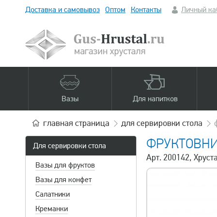
Доставка и самовывоз
Оптом
Контакты
Личный ка
Вазы
Для напитков
главная
страница
для сервировки стола
ФРУКТОВН
Для сервировки стола
Арт. 200142, Хруст
Вазы для фруктов
Вазы для конфет
Салатники
Креманки