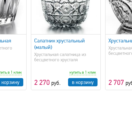
просмотр
быстрый просмотр
льная
Салатник хрустальный
Хрустальн
(малый)
етного
Хрустальна
бесцветног
Хрустальная салатница из
бесцветного хрусталя
пить в 1 клик
купить в 1 клик
2 270
2 707
в корзину
в корзину
руб.
ру