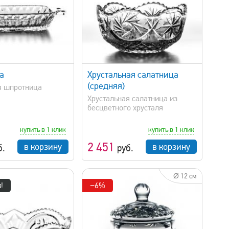
быстрый просмотр
а
Хрустальная салатница
(средняя)
я шпротница
Хрустальная салатница из
бесцветного хрусталя
купить в 1 клик
купить в 1 клик
2 451
в корзину
в корзину
б.
руб.
Ø 12 см
!
−6%