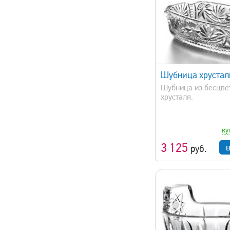
быстрый просмотр
быстрый 
Шубница хрустал
Шубница из бесцве
хрусталя.
ку
3 125
руб.