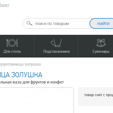
бинет
Для стола
Подстаканники
Сувениры
фруктовница золушка
ИЦА ЗОЛУШКА
альная ваза для фруктов и конфет
товар снят с пр