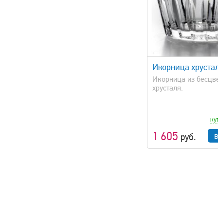
быстрый просмотр
быстрый 
Икорница хруста
Икорница из бесцв
хрусталя.
ку
1 605
руб.