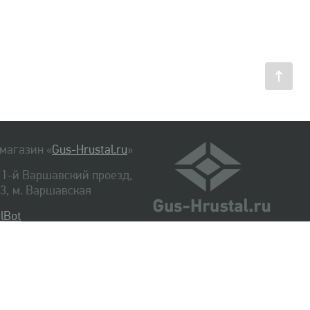
магазин «
Gus-Hrustal.ru
»
, 1-й Варшавский проезд,
. 3, м. Варшавская
lBot
540-48-06
334-14-06