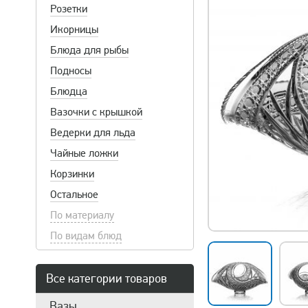
Розетки
Икорницы
Блюда для рыбы
Подносы
Блюдца
Вазочки с крышкой
Ведерки для льда
Чайные ложки
Корзинки
Остальное
По материалу
По видам блюд
Все категории товаров
Вазы