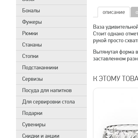
Бокалы
описание
Фужеры
Ваза удивительной
Рюмки
Стоит однако отмет
рукой просто схват
Стаканы
Вытянутая форма в
Стопки
заставленном разн
Подстаканники
К ЭТОМУ ТОВ
Сервизы
Посуда для напитков
Для сервировки стола
Подарки
Сувениры
Скидки и акции