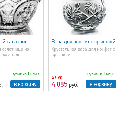
быстрый просмотр
ый салатник
Ваза для конфет с крышкой
я салатница из
Хрустальная ваза для конфет с
о хрусталя
крышкой
купить в 1 клик
купить в 1 клик
4 590
4 085
в корзину
в корзину
б.
руб.