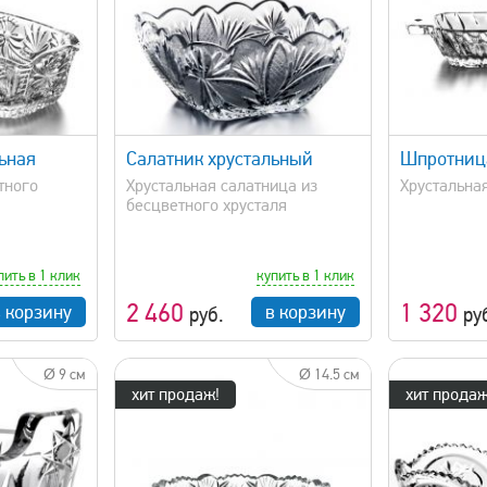
просмотр
быстрый просмотр
ьная
Салатник хрустальный
Шпротниц
тного
Хрустальная салатница из
Хрустальна
бесцветного хрусталя
пить в 1 клик
купить в 1 клик
2 460
1 320
в корзину
в корзину
руб.
ру
Ø 9 см
Ø 14.5 см
хит продаж!
хит продаж