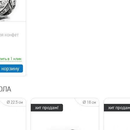
ля конфет
пить в 1 клик
в корзину
ОЛА
Ø 22.5 см
Ø 18 см
хит продаж!
хит продаж