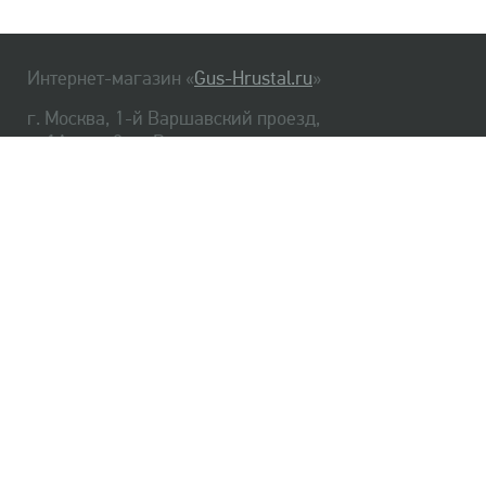
Интернет-магазин «
Gus-Hrustal.ru
»
г. Москва, 1-й Варшавский проезд,
д. 1А, стр. 3, м. Варшавская
HrustalBot
8 (495) 540-48-06
8 (812) 334-14-06
Главная
Хрусталь
Как заказать
Доставка
Самовывоз
О нас
Оплата
Возврат
Сертификаты
Публичная оферта
Оптом
Контакты