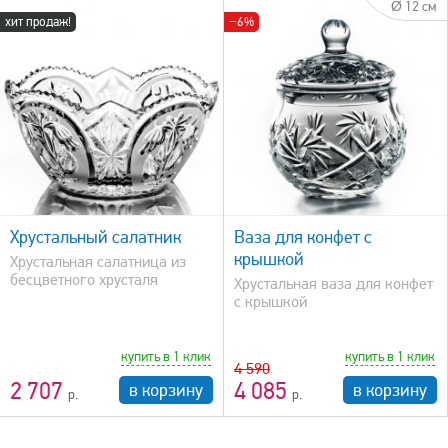
Ø 12 см
хит продаж!
−6%
быстрый просмотр
Хрустальный салатник
Ваза для конфет с
крышкой
Хрустальная салатница из
бесцветного хрусталя
Хрустальная ваза для конфет
с крышкой
купить в 1 клик
купить в 1 клик
4 590
2 707
4 085
в корзину
в корзину