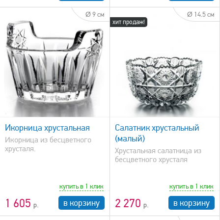
Ø 9 см
Ø 14.5 см
хит продаж!
быстрый просмотр
Икорница хрустальная
Салатник хрустальный
(малый)
Икорница из бесцветного
хрусталя.
Хрустальная салатница из
бесцветного хрусталя
купить в 1 клик
купить в 1 клик
1 605
2 270
в корзину
в корзину