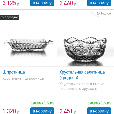
3 125
2 460
в корзину
в корзину
Ø 16.5 см
хит продаж!
быстрый просмотр
Шпротница
Хрустальная салатница
(средняя)
Хрустальная шпротница
Хрустальная салатница из
бесцветного хрусталя
купить в 1 клик
купить в 1 клик
1 320
2 451
в корзину
в корзину