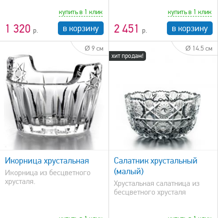
купить в 1 клик
купить в 1 клик
1 320
2 451
в корзину
в корзину
Ø 9 см
Ø 14.5 см
хит продаж!
быстрый просмотр
Икорница хрустальная
Салатник хрустальный
(малый)
Икорница из бесцветного
хрусталя.
Хрустальная салатница из
бесцветного хрусталя