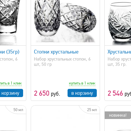
просмотр
быстрый просмотр
ки (35гр)
Стопки хрустальные
Хрустальны
стопок, 6
Набор хрустальных стопок, 6
Набор хруст
шт, 50 гр
шт, 35 гр.
пить в 1 клик
купить в 1 клик
2 650
2 546
в корзину
в корзину
руб.
ру
50 мл
25 мл
новинка!