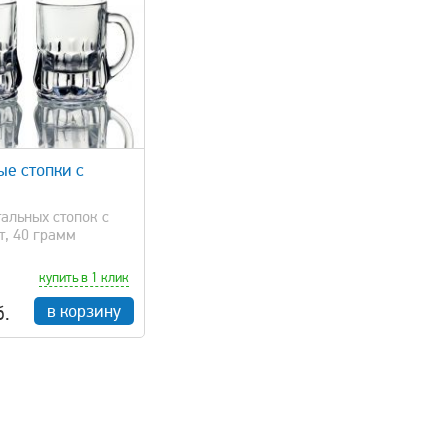
ые стопки с
альных стопок с
т, 40 грамм
купить в 1 клик
в корзину
б.