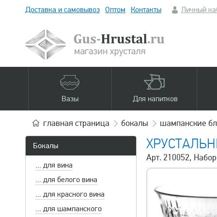
Доставка и самовывоз
Оптом
Контакты
Личный ка
Вазы
Для напитков
главная
страница
бокалы
шампанские б
ХРУСТАЛЬН
Бокалы
Арт. 210052, Набо
... для вина
... для белого вина
... для красного вина
... для шампанского