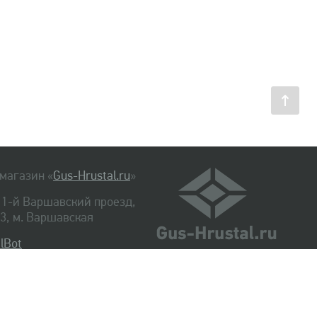
магазин «
Gus-Hrustal.ru
»
, 1-й Варшавский проезд,
. 3, м. Варшавская
lBot
540-48-06
334-14-06