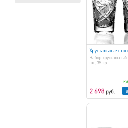
быстрый просмотр
быстрый 
Хрустальные стоп
Набор хрустальный 
шт, 35 гр.
ку
2 698
руб.