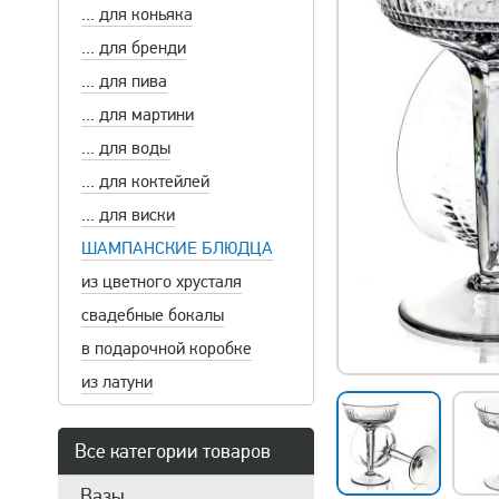
... для коньяка
... для бренди
... для пива
... для мартини
... для воды
... для коктейлей
... для виски
ШАМПАНСКИЕ БЛЮДЦА
из цветного хрусталя
свадебные бокалы
в подарочной коробке
из латуни
Все категории товаров
Вазы