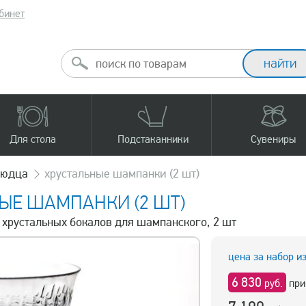
бинет
Для стола
Подстаканники
Сувениры
людца
хрустальные шампанки (2 шт)
ЫЕ ШАМПАНКИ (2 ШТ)
р хрустальных бокалов для шампанского, 2 шт
цена за набор и
6 830
руб.
при