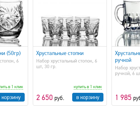
просмотр
быстрый просмотр
ки (50гр)
Хрустальные стопки
Хрустальн
ручкой
стопок, 6
Набор хрустальный стопок, 6
шт, 30 гр.
Набор хруст
ручкой, 6 ш
пить в 1 клик
купить в 1 клик
2 650
1 985
в корзину
в корзину
руб.
ру