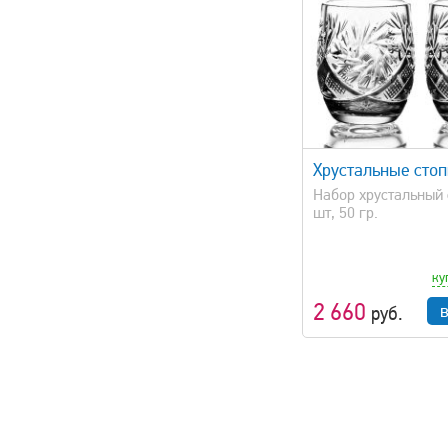
быстрый просмотр
быстрый 
Хрустальные стоп
Набор хрустальный 
шт, 50 гр.
ку
2 660
руб.