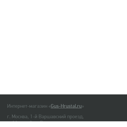
Интернет-магазин «
Gus-Hrustal.ru
»
г. Москва, 1-й Варшавский проезд,
д. 1А, стр. 3, м. Варшавская