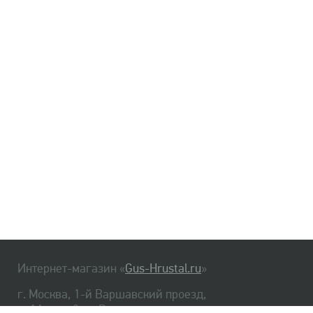
Интернет-магазин «
Gus-Hrustal.ru
»
г. Москва, 1-й Варшавский проезд,
д. 1А, стр. 3, м. Варшавская